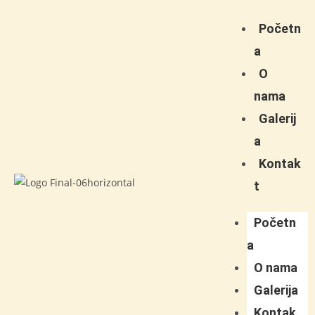
Početn
a
O
nama
Galerij
a
Kontak
t
Početn
a
O nama
Galerija
Kontak