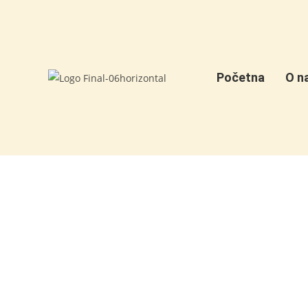
Početna
O n